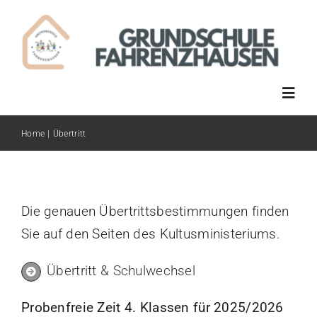
Skip
to
content
Toggl
Navig
Home
Übertritt
Wir über uns
Betreuung
Die genauen Übertrittsbestimmungen finden
Sie auf den Seiten des Kultusministeriums.
Schulberatung
Übertritt & Schulwechsel
Übertritt
Probenfreie Zeit 4. Klassen für 2025/2026