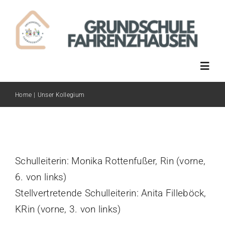
Skip
to
content
Toggl
Navig
Home
Unser Kollegium
Wir über uns
Betreuung
Schulleiterin: Monika Rottenfußer, Rin (vorne,
Schulberatung
6. von links)
Stellvertretende Schulleiterin: Anita Filleböck,
Übertritt
KRin (vorne, 3. von links)